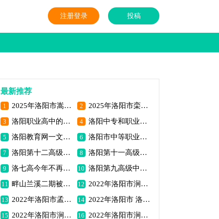
注册登录
投稿
最新推荐
2025年洛阳市嵩县第二高级中学高一新生报到须知
2025年洛阳市栾川县实验高中关于 高一新生招生有关事宜的通告
1
2
洛阳职业高中的优点，职业高中一定要选公办
洛阳中专和职业高中的区别是什么？怎么去报考.
3
4
洛阳教育网一文看懂中职、中专、技校、技师、职高、普高、高职、大专区别
洛阳市中等职业学校2025年招生简章电话地址联系方式
5
6
洛阳第十二高级中学近三年会外迁吗？
洛阳第十一高级中学会搬迁吗？
7
8
洛七高今年不再招生，是否与洛五高合并办学了？
洛阳第九高级中学会外迁吗？
9
10
畔山兰溪二期被划分到哪个小学和初中？
2022年洛阳市涧西区东升二小秋季新生招生公告联系电话
11
12
2022年洛阳市孟津区阳光小学招生电话政策
2022年洛阳市 洛阳市第五十中学小学一年级招生电话政策
13
14
2022年洛阳市涧西区大所学校招生政策电话
2022年洛阳市涧西区实验小学招生电话政策
15
16