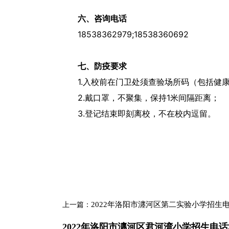
六、咨询电话
18538362979;18538360692
七、防疫要求
1.入校前在门卫处须查验场所码（包括健
2.戴口罩，不聚集，保持1米间隔距离；
3.登记结束即刻离校，不在校内逗留。
2022年洛阳市瀍河区第二实验小学招生电话
上一篇：
2022年洛阳市瀍河区君河湾小学招生电