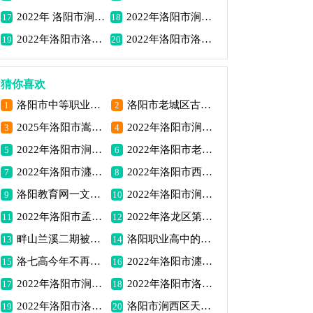
2022年 洛阳市涧西区青岛路小学招生政策电话
2022年洛阳市涧西区东方三小招生政策电话
17
18
2022年洛阳市洛阳华洋学校小学初中高中招生电话信息
2022年洛阳市洛龙区第八小学招生电话公告
19
20
猜你喜欢
洛阳市中等职业学校2025年招生简章电话地址联系方式
洛阳市老城区古香小学（乡范街校区）2022年招生摸底工作公告
1
2
2025年洛阳市嵩县第二高级中学高一新生报到须知
2022年洛阳市涧西区大所学校招生政策电话
3
4
2022年洛阳市涧西区安徽路小学招生电话地址方案介绍
2022年洛阳市老城区道北路小学2022年招生简章范围电话
5
6
2022年洛阳市瀍河区第二实验小学招生电话公告
2022年洛阳市西工区第二实验小学招生电话地址范围
7
8
洛阳教育网一文看懂中职、中专、技校、技师、职高、普高、高职、大专区别
2022年洛阳市涧西区涧西区英语学校招生电话范围
9
10
2022年洛阳市孟津区阳光小学招生电话政策
2022年洛龙区第一实验小学 （展览校区）招生电话公告
11
12
畔山兰溪二期被划分到哪个小学和初中？
洛阳职业高中的优点，职业高中一定要选公办
13
14
洛七高今年不再招生，是否与洛五高合并办学了？
2022年洛阳市瀍河区实验小学招生公告电话地址
15
16
2022年洛阳市涧西区东升二小秋季新生招生公告联系电话
2022年洛阳市洛龙区第三实验小学招生电话公告介绍
17
18
2022年洛阳市洛龙区第八小学招生电话公告
洛阳市涧西区天香小学2022年招生简章
19
20