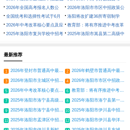
录取控制线
2026年全国高考报名人数公
2026年洛阳市市区中招政策公
布！
全国统考和选择性考试于6月
布！
洛阳将改扩建36所寄宿制学
7、8、9日举行。
2026年中考改革核心要点及应
校，推进3所高中建设…
教育部：将有序推进中考改革
对策略
2025年洛阳市复兴学校中招考
2025年洛阳市嵩县第二高级中
试高中录取分数线
学高一新生报到须知
最新推荐
2026年登封市普通高中最低录取控制分数线
2026年鹤壁市普通高中最低录取控制分数线
1
2
2026年洛阳市主城区中招最低录取控制线
2026年洛阳市市区中招政策公布！
3
4
2026年中考改革核心要点及应对策略
教育部：将有序推进中考改革
5
6
2025年洛阳市洛宁县高级中学中招高中录取分数线
2025年洛阳市洛宁县第一高级中学录取分数线
7
8
2025年洛阳市洛宁县中招录取分数线公告
2025年洛阳市伊川县中招招生录取工作日程安排及注意事项
9
10
2025年洛阳市孟津区中招第一二三批次录取时间事项电话
2025年洛阳市伊川县华洋高中录取分数线为336分
11
12
2025年洛阳市伊川县新时代高中录取分数线为347.5分
2025年洛阳市伊川县东城高中录取分数线为362.5分;