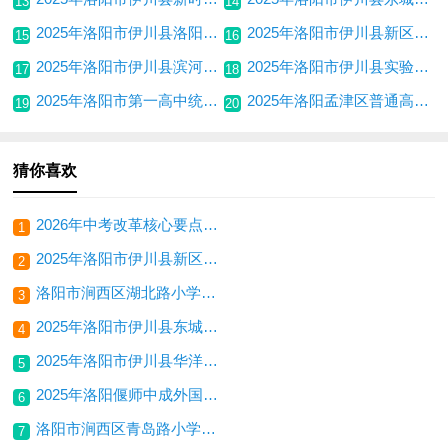
13
14
2025年洛阳市伊川县洛阳伊河学校录取分数线为393分;
2025年洛阳市伊川县新区高中录取分数线为431.5分；
15
16
2025年洛阳市伊川县滨河高中录取分数线为481.5分
2025年洛阳市伊川县实验高中统招生录取分数线为615分
17
18
2025年洛阳市第一高中统招生录取分数线为670分
2025年洛阳孟津区普通高中录取最低控制线为320分。
19
20
猜你喜欢
2026年中考改革核心要点及应对策略
1
2025年洛阳市伊川县新区高中录取分数线为431.5分；
2
洛阳市涧西区湖北路小学招生学区范围电话
3
2025年洛阳市伊川县东城高中录取分数线为362.5分;
4
2025年洛阳市伊川县华洋高中录取分数线为336分
5
2025年洛阳偃师中成外国语学校录取分数线338分。
6
洛阳市涧西区青岛路小学招生划片学区范围区域电话
7