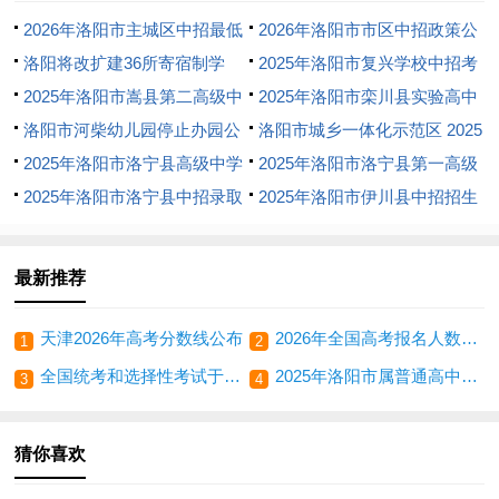
招生政策公布相关文章
2026年洛阳市主城区中招最低
2026年洛阳市市区中招政策公
录取控制线
洛阳将改扩建36所寄宿制学
布！
2025年洛阳市复兴学校中招考
校，推进3所高中建设…
2025年洛阳市嵩县第二高级中
试高中录取分数线
2025年洛阳市栾川县实验高中
学高一新生报到须知
洛阳市河柴幼儿园停止办园公
关于 高一新生招生有关事宜的
洛阳市城乡一体化示范区 2025
告
2025年洛阳市洛宁县高级中学
通告
年义务教育学校阳光招生工作方
2025年洛阳市洛宁县第一高级
中招高中录取分数线
2025年洛阳市洛宁县中招录取
案
中学录取分数线
2025年洛阳市伊川县中招招生
分数线公告
录取工作日程安排及注意事项
最新推荐
天津2026年高考分数线公布
2026年全国高考报名人数公布！
1
2
全国统考和选择性考试于6月7、8、9日举行。
2025年洛阳市属普通高中体育尖子生、特长生和艺术特长生招生政策公布
3
4
猜你喜欢