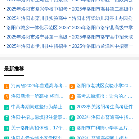
录取控制线
2025年洛阳市复兴学校中招考
布！
2025年洛阳市嵩县第二高级中
试高中录取分数线
2025年洛阳市栾川县实验高中
学高一新生报到须知
洛阳市河柴幼儿园停止办园公
关于 高一新生招生有关事宜的
洛阳市城乡一体化示范区 2025
告
2025年洛阳市洛宁县高级中学
通告
年义务教育学校阳光招生工作方
2025年洛阳市洛宁县第一高级
中招高中录取分数线
2025年洛阳市洛宁县中招录取
案
中学录取分数线
2025年洛阳市伊川县中招招生
分数线公告
2025年洛阳市孟津区中招第一
录取工作日程安排及注意事项
二三批次录取时间事项电话
最新推荐
河南省2024年普通高考考前提醒
洛阳市老城区实验小学2023年秋季新生招生公告
1
2
洛阳新增一所高校 将面向全省招收 首批大学生
高考志愿填报：适合的才是最好的 | 荐读
3
4
中高考期间这些行为禁止！洛阳发布公开信
2023事关洛阳考生高考证件
5
6
洛阳中招志愿填报注意事项问答信息资讯
2023年洛阳市普通高中招生照顾对象审核办法公布
7
8
关于洛阳高招体检，17个大家关注的问题，解答来了！
洛阳市广利街小学学区片区划分
9
10
洛阳市爱特城小区学区划分小学学区划分
2023年普通高招网上报名工作11月初开始！