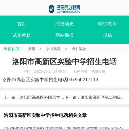
首页
民校动态
特殊教育
试题教材
网站播报
投稿
当前位置：
>
>
首页
小中高考
初中学校
洛阳市高新区实验中学招生电话
时间：2022-10-26 14:49:57
初中学校
我要投稿
洛阳市高新区实验中学招生电话037960217113
上一篇：
洛阳市高新区外国语学校招生电话
下一篇：
洛阳市高新区第二初级中学招生电话
洛阳市高新区实验中学招生电话相关文章
2026年洛阳市主城区中招最低
2026年洛阳市市区中招政策公