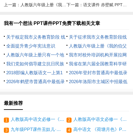
上一篇：
人教版六年级上册《我的伯父鲁迅先生》 创新教案下载
下一篇：
语文课件 赤壁赋 PPT课件教案免费下载
我有一个想法 PPT课件PPT免费下载相关文章
关于核定我市义务教育阶段 线
关于征求我市义务教育阶段线
下学科类校外培训 收费标准有
全面提升青少年宪法意识
下学科类 校外培训收费标准意
人教版六年级上册《我的伯父
关事项的通知
人教版六年级上册只有一个地
见的公告
鲁迅先生》 创新教案下载
我市对校外培训机构开展拉网
球 教案课件下载
我们党如何倡导建立抗日民族
式检查
我省在第六届全国教育科学研
统一战线
2018部编人教版语文一上第1
究优秀成果奖评比中取得新突破
2026年登封市普通高中最低录
课《 我是中国人》PPT课件
2026年鹤壁市普通高中最低录
取控制分数线
2026年洛阳市主城区中招最低
取控制分数线
录取控制线
最新推荐
人教版高中语文必修一《赤壁赋》PPT课件免费下载
人教版高中语文必修一《登泰山记》PPT课件免费下载
1
2
九年级PPT课件丑奴儿·书博山道中壁免费下载
高中语文 《荷塘月色》PPT课件免费下载
3
4