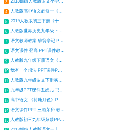
2018部编人教版语文小学一年级《乌鸦喝水》PPT课件
3
人教版高中语文必修一《赤壁赋》PPT课件免费下载
4
2019人教版初三下册《十五从军征》PPT教学课件免费下载
5
人教版世界历史九年级下册实验教科书电子版百度网盘下载
6
语文教师教案 醉翁亭记 PPT课件教案免费下载
7
语文课件 登高 PPT课件教案免费下载
8
人教版九年级下册语文《孔乙己》课件PPT（免费下载）
9
我有一个想法 PPT课件PPT免费下载
10
人教版九年级语文下册实验教科书电子版百度网盘下
11
九年级PPT课件丑奴儿·书博山道中壁免费下载
12
高中语文 《荷塘月色》PPT课件免费下载
13
语文课件PPT 三顾茅庐 教师课件教案PPT免费下载
14
人教版初三九年级蒹葭PPT课件免费下载
15
2018部编人教版语文一上1《秋天》PPT课件